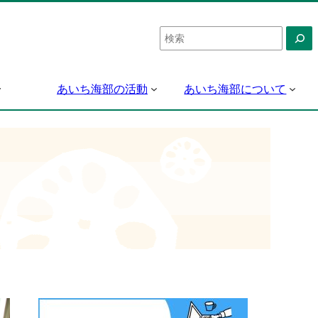
検
索
あいち海部の活動
あいち海部について