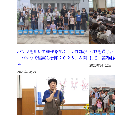
バケツを用いて稲作を学ぶ 女性部が
活動を通じた
「バケツで稲実らせ隊２０２６」を開
して 第2回
催
2026年5月12日
2026年5月24日