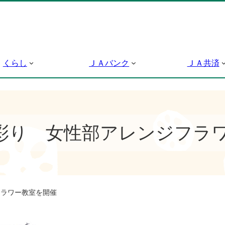
くらし
ＪＡバンク
ＪＡ共済
彩り 女性部アレンジフラ
ラワー教室を開催