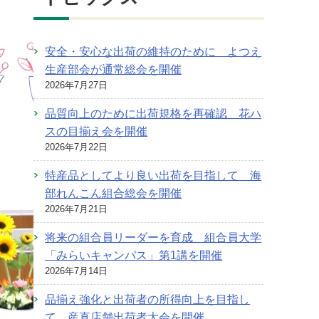
安全・安心な出荷の維持のために よつえ
生産部会が通常総会を開催
2026年7月27日
品質向上のために出荷規格を再確認 花ハ
スの目揃え会を開催
2026年7月22日
特産品としてより良い出荷を目指して 海
部れんこん組合総会を開催
2026年7月21日
将来の組合員リーダーを育成 組合員大学
「みらいキャンパス」第1講を開催
2026年7月14日
品揃え強化と出荷者の所得向上を目指し
て 産直店舗出荷者大会を開催