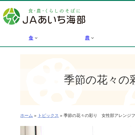
内
容
を
ス
キ
食
農
ッ
プ
季節の花々の
ホーム
»
トピックス
»
季節の花々の彩り 女性部アレンジフ