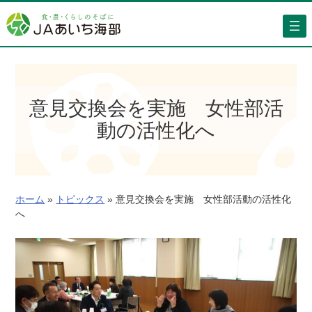
内
容
を
ス
キ
ッ
意見交換会を実施 女性部活
プ
動の活性化へ
ホーム
»
トピックス
»
意見交換会を実施 女性部活動の活性化
へ