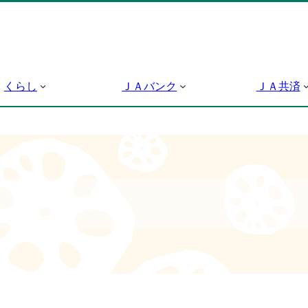
くらし
ＪＡバンク
ＪＡ共済