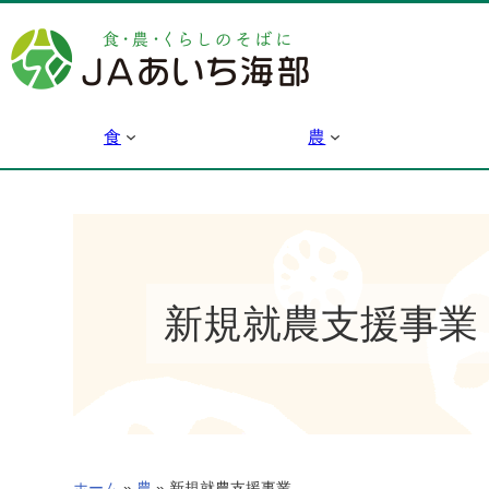
内
容
を
ス
キ
食
農
ッ
プ
新規就農支援事業
ホーム
»
農
»
新規就農支援事業