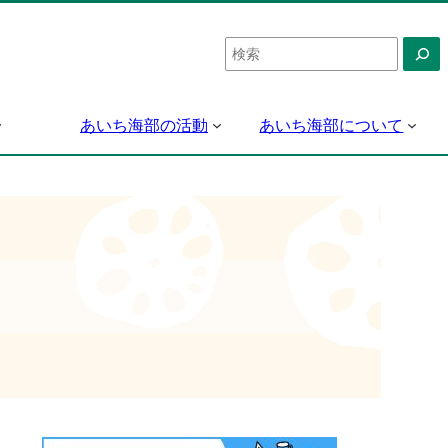
検
索
あいち海部の活動
あいち海部について