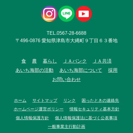
TEL.0567-28-6688
〒496-0876 愛知県津島市大縄町９丁目６３番地
食
農
暮らし
ＪＡバンク
ＪＡ共済
あいち海部の活動
あいち海部について
採用
お問い合わせ
ホーム
サイトマップ
リンク
困ったときの連絡先
ホームページ運営ポリシー
情報セキュリティ基本方針
個人情報保護方針
個人情報保護法に基づく公表事項
一般事業主行動計画