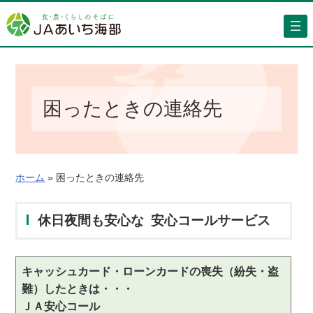
内
容
を
ス
キ
ッ
困ったときの連絡先
プ
ホーム
»
困ったときの連絡先
休日夜間も安心な 安心コールサービス
キャッシュカード・ローンカードの喪失（紛失・盗
難）したときは・・・
ＪＡ安心コール