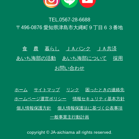
TEL.0567-28-6688
〒496-0876 愛知県津島市大縄町９丁目６３番地
食
農
暮らし
ＪＡバンク
ＪＡ共済
あいち海部の活動
あいち海部について
採用
お問い合わせ
ホーム
サイトマップ
リンク
困ったときの連絡先
ホームページ運営ポリシー
情報セキュリティ基本方針
個人情報保護方針
個人情報保護法に基づく公表事項
一般事業主行動計画
copyright © JA-aichiama all rights reserved.