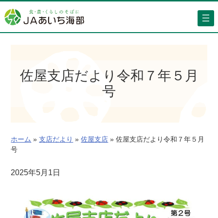
内
容
を
ス
キ
ッ
佐屋支店だより令和７年５月
プ
号
ホーム
»
支店だより
»
佐屋支店
»
佐屋支店だより令和７年５月
号
2025年5月1日