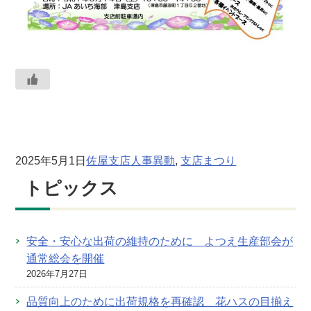
2025年5月1日
佐屋支店
人事異動
, 
支店まつり
トピックス
安全・安心な出荷の維持のために よつえ生産部会が
通常総会を開催
2026年7月27日
品質向上のために出荷規格を再確認 花ハスの目揃え