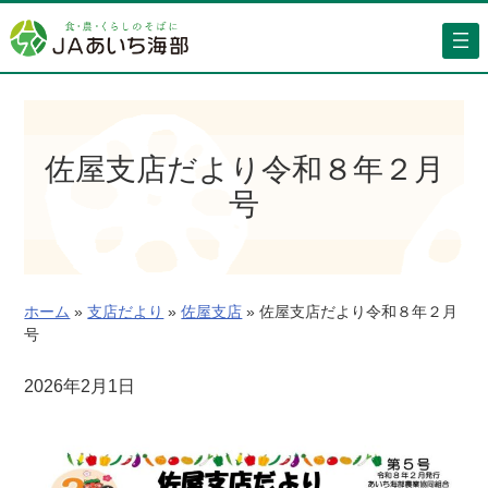
内
容
を
ス
キ
ッ
佐屋支店だより令和８年２月
プ
号
ホーム
»
支店だより
»
佐屋支店
»
佐屋支店だより令和８年２月
号
2026年2月1日