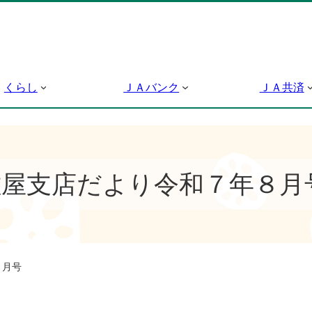
くらし
ＪＡバンク
ＪＡ共済
佐屋支店だより令和７年８月
８月号