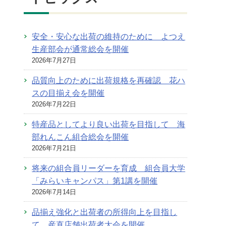
安全・安心な出荷の維持のために よつえ
生産部会が通常総会を開催
2026年7月27日
品質向上のために出荷規格を再確認 花ハ
スの目揃え会を開催
2026年7月22日
特産品としてより良い出荷を目指して 海
部れんこん組合総会を開催
2026年7月21日
将来の組合員リーダーを育成 組合員大学
「みらいキャンパス」第1講を開催
2026年7月14日
品揃え強化と出荷者の所得向上を目指し
て 産直店舗出荷者大会を開催