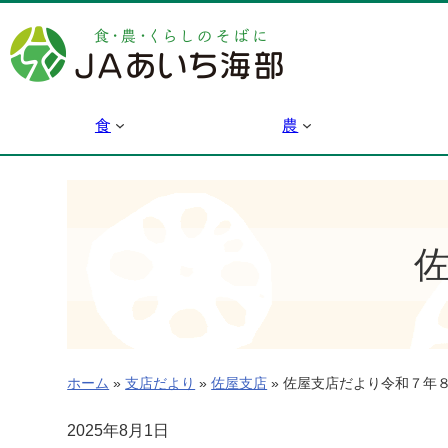
内
容
を
ス
キ
食
農
ッ
プ
ホーム
»
支店だより
»
佐屋支店
»
佐屋支店だより令和７年
2025年8月1日