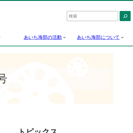
検
索
あいち海部の活動
あいち海部について
号
トピックス