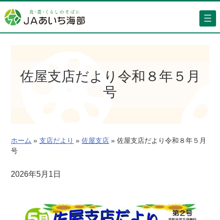
内
容
を
ス
キ
ッ
佐屋支店だより令和８年５月
プ
号
ホーム
»
支店だより
»
佐屋支店
»
佐屋支店だより令和８年５月
号
2026年5月1日