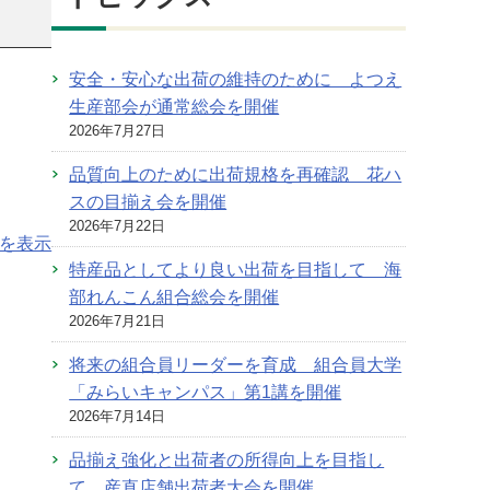
安全・安心な出荷の維持のために よつえ
生産部会が通常総会を開催
2026年7月27日
品質向上のために出荷規格を再確認 花ハ
スの目揃え会を開催
2026年7月22日
を表示
特産品としてより良い出荷を目指して 海
部れんこん組合総会を開催
2026年7月21日
将来の組合員リーダーを育成 組合員大学
「みらいキャンパス」第1講を開催
2026年7月14日
品揃え強化と出荷者の所得向上を目指し
て 産直店舗出荷者大会を開催