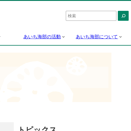
検
索
あいち海部の活動
あいち海部について
トピックス