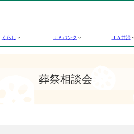
くらし
ＪＡバンク
ＪＡ共済
葬祭相談会