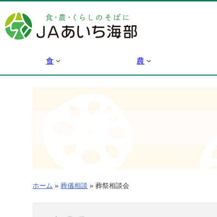
内
容
を
ス
キ
食
農
ッ
プ
ホーム
»
葬儀相談
»
葬祭相談会
葬