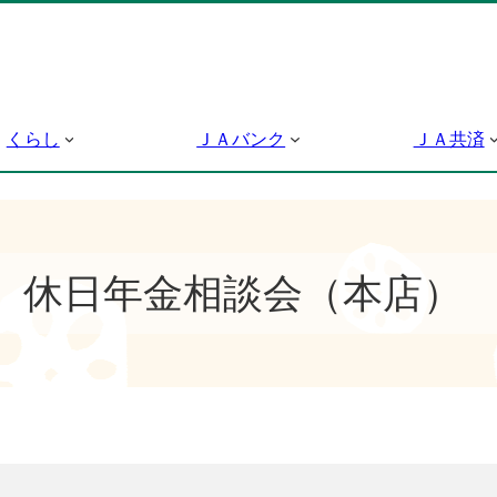
くらし
ＪＡバンク
ＪＡ共済
休日年金相談会（本店）