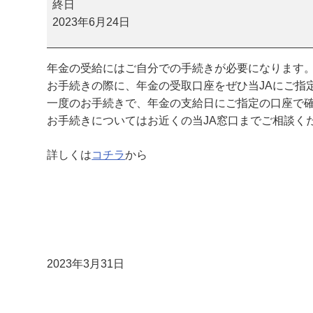
日
終日
年
2023年6月24日
金
相
年金の受給にはご自分での手続きが必要になります
談
お手続きの際に、年金の受取口座をぜひ当JAにご指
会
一度のお手続きで、年金の支給日にご指定の口座で
（
お手続きについてはお近くの当JA窓口までご相談く
本
店
詳しくは
コチラ
から
）
2023年3月31日