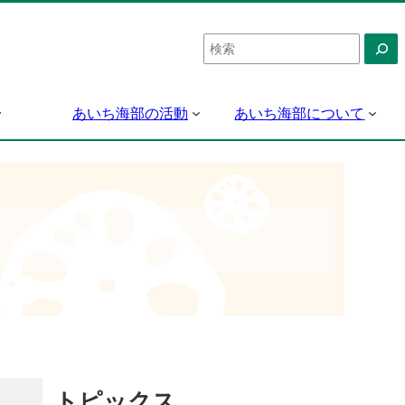
検
索
あいち海部の活動
あいち海部について
トピックス