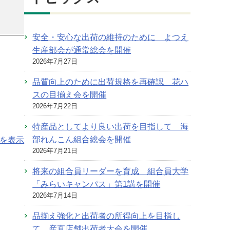
安全・安心な出荷の維持のために よつえ
生産部会が通常総会を開催
2026年7月27日
品質向上のために出荷規格を再確認 花ハ
スの目揃え会を開催
2026年7月22日
特産品としてより良い出荷を目指して 海
部れんこん組合総会を開催
を表示
2026年7月21日
将来の組合員リーダーを育成 組合員大学
「みらいキャンパス」第1講を開催
2026年7月14日
品揃え強化と出荷者の所得向上を目指し
て 産直店舗出荷者大会を開催