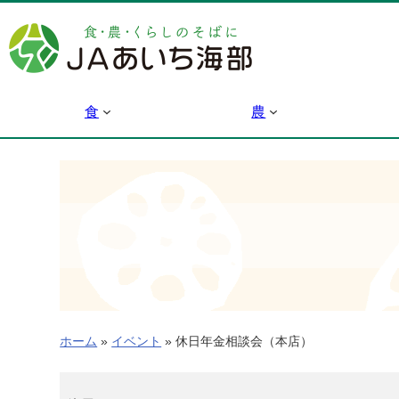
内
容
を
ス
キ
食
農
ッ
プ
ホーム
»
イベント
»
休日年金相談会（本店）
休