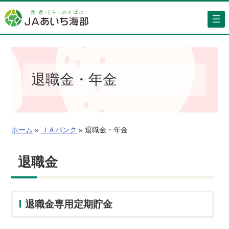
内
容
を
ス
キ
ッ
退職金・年金
プ
ホーム
»
ＪＡバンク
»
退職金・年金
退職金
退職金専用定期貯金