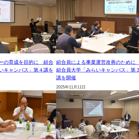
ーの育成を目的に 組合
組合員による事業運営改善のため
いキャンパス」第４講を
組合員大学「みらいキャンパス」第
講を開催
2025年11月11日