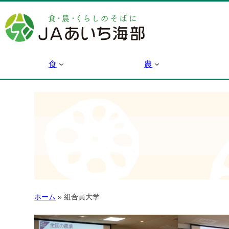
食
農
ホーム
»
組合員大学