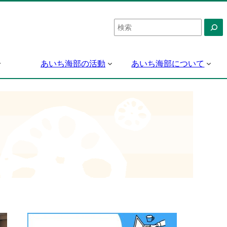
検
索
あいち海部の活動
あいち海部について