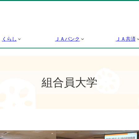
くらし
ＪＡバンク
ＪＡ共済
組合員大学