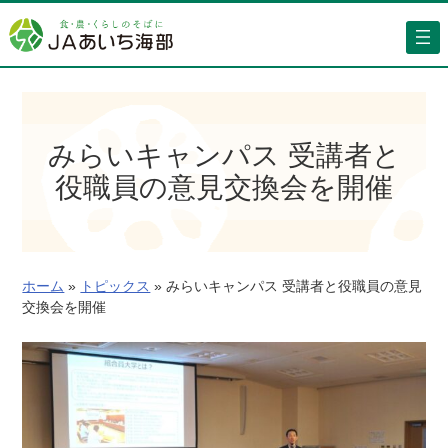
内
容
を
ス
キ
ッ
みらいキャンパス 受講者と
プ
役職員の意見交換会を開催
ホーム
»
トピックス
»
みらいキャンパス 受講者と役職員の意見
交換会を開催