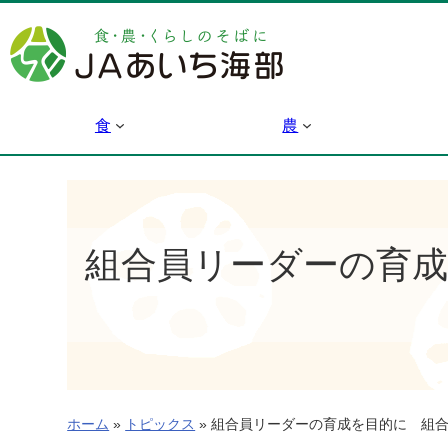
内
容
を
ス
キ
食
農
ッ
プ
組合員リーダーの育
ホーム
»
トピックス
»
組合員リーダーの育成を目的に 組合