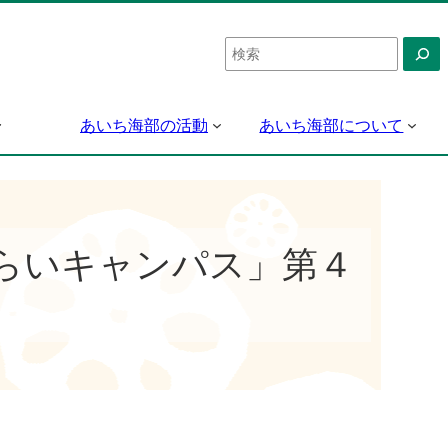
検
索
あいち海部の活動
あいち海部について
らいキャンパス」第４