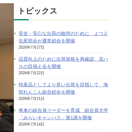
トピックス
安全・安心な出荷の維持のために よつえ
生産部会が通常総会を開催
2026年7月27日
品質向上のために出荷規格を再確認 花ハ
スの目揃え会を開催
2026年7月22日
特産品としてより良い出荷を目指して 海
部れんこん組合総会を開催
2026年7月21日
将来の組合員リーダーを育成 組合員大学
「みらいキャンパス」第1講を開催
2026年7月14日