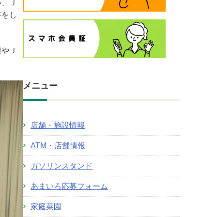
い、Ｊ
答をし
興やＪ
メニュー
店舗・施設情報
ATM・店舗情報
ガソリンスタンド
あまいろ応募フォーム
家庭菜園