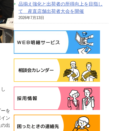
品揃え強化と出荷者の所得向上を目指し
て 産直店舗出荷者大会を開催
2026年7月13日
まし
ダーを
ポイン
上の出