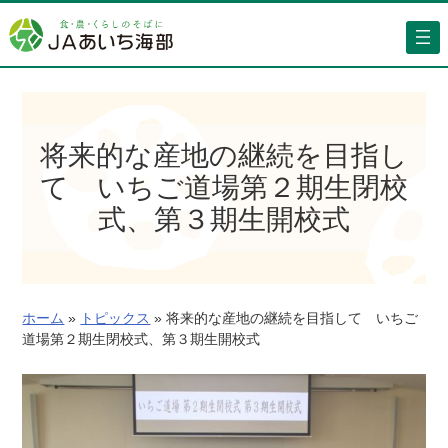
内
容
を
ス
キ
ッ
将来的な産地の継続を目指し
プ
て いちご道場第２期生閉校
式、第３期生開校式
ホーム
»
トピックス
»
将来的な産地の継続を目指して いちご
道場第２期生閉校式、第３期生開校式