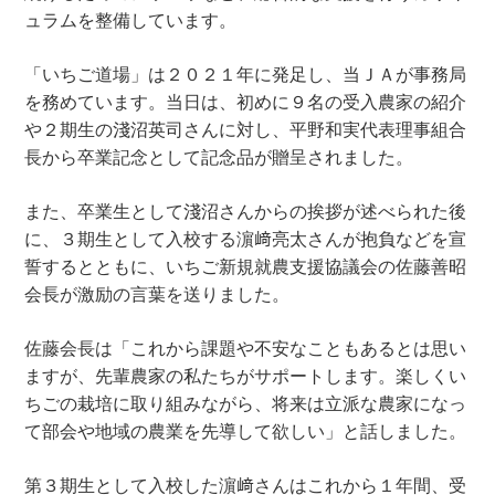
ュラムを整備しています。
「いちご道場」は２０２１年に発足し、当ＪＡが事務局
を務めています。当日は、初めに９名の受入農家の紹介
や２期生の淺沼英司さんに対し、平野和実代表理事組合
長から卒業記念として記念品が贈呈されました。
また、卒業生として淺沼さんからの挨拶が述べられた後
に、３期生として入校する濵﨑亮太さんが抱負などを宣
誓するとともに、いちご新規就農支援協議会の佐藤善昭
会長が激励の言葉を送りました。
佐藤会長は「これから課題や不安なこともあるとは思い
ますが、先輩農家の私たちがサポートします。楽しくい
ちごの栽培に取り組みながら、将来は立派な農家になっ
て部会や地域の農業を先導して欲しい」と話しました。
第３期生として入校した濵﨑さんはこれから１年間、受