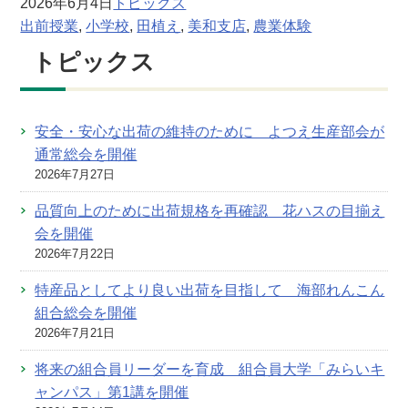
2026年6月4日
トピックス
出前授業
, 
小学校
, 
田植え
, 
美和支店
, 
農業体験
トピックス
安全・安心な出荷の維持のために よつえ生産部会が
通常総会を開催
2026年7月27日
品質向上のために出荷規格を再確認 花ハスの目揃え
会を開催
2026年7月22日
特産品としてより良い出荷を目指して 海部れんこん
組合総会を開催
2026年7月21日
将来の組合員リーダーを育成 組合員大学「みらいキ
ャンパス」第1講を開催