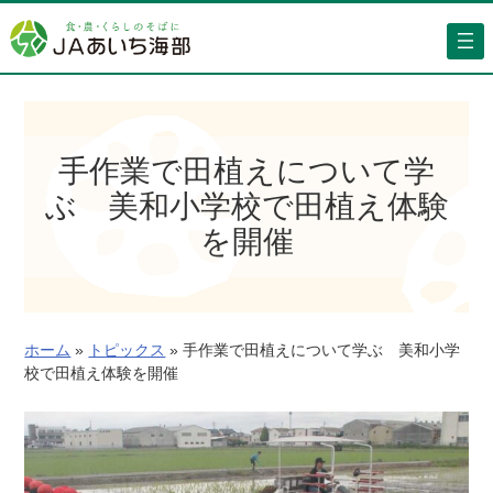
内
容
を
ス
キ
ッ
手作業で田植えについて学
プ
ぶ 美和小学校で田植え体験
を開催
ホーム
»
トピックス
»
手作業で田植えについて学ぶ 美和小学
校で田植え体験を開催