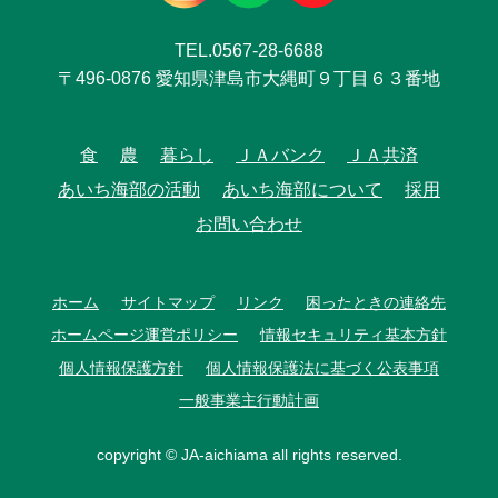
TEL.0567-28-6688
〒496-0876 愛知県津島市大縄町９丁目６３番地
食
農
暮らし
ＪＡバンク
ＪＡ共済
あいち海部の活動
あいち海部について
採用
お問い合わせ
ホーム
サイトマップ
リンク
困ったときの連絡先
ホームページ運営ポリシー
情報セキュリティ基本方針
個人情報保護方針
個人情報保護法に基づく公表事項
一般事業主行動計画
copyright © JA-aichiama all rights reserved.