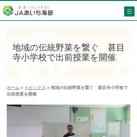
内
容
を
ス
キ
ッ
地域の伝統野菜を繋ぐ 甚目
プ
寺小学校で出前授業を開催
ホーム
»
トピックス
»
地域の伝統野菜を繋ぐ 甚目寺小学校で
出前授業を開催