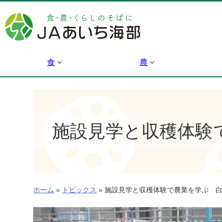
内
容
を
ス
キ
食
農
ッ
プ
施設見学と収穫体験
ホーム
»
トピックス
»
施設見学と収穫体験で農業を学ぶ 白