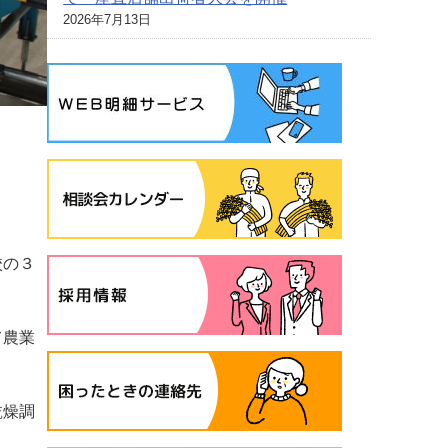
2026年7月13日
校の３
て農業
乾燥調