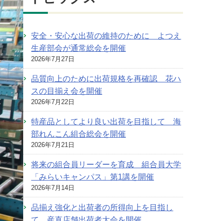
安全・安心な出荷の維持のために よつえ
生産部会が通常総会を開催
2026年7月27日
品質向上のために出荷規格を再確認 花ハ
スの目揃え会を開催
2026年7月22日
特産品としてより良い出荷を目指して 海
部れんこん組合総会を開催
2026年7月21日
将来の組合員リーダーを育成 組合員大学
「みらいキャンパス」第1講を開催
2026年7月14日
品揃え強化と出荷者の所得向上を目指し
て 産直店舗出荷者大会を開催