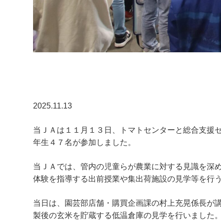
2025.11.13
当ＪＡは１１月１３日、トマトセンターと総合支援
年生４７名が参加しました。
当ＪＡでは、管内の児童らが農業に対する見識を深
体験を指導する出前授業や集出荷施設の見学等を行
当日は、園芸部店舗・購買企画課の村上充晃係長が
製後の玄米を貯蔵する低温倉庫の見学を行いました