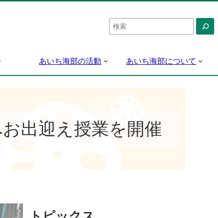
検
索
あいち海部の活動
あいち海部について
へお出迎え授業を開催
トピックス