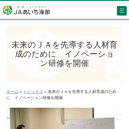
内
容
を
ス
キ
ッ
未来のＪＡを先導する人材育
プ
成のために イノベーショ
ン研修を開催
ホーム
»
トピックス
»
未来のＪＡを先導する人材育成のため
に イノベーション研修を開催