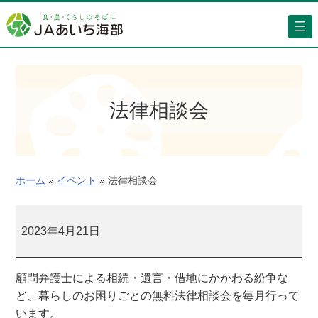
内
容
を
ス
キ
ッ
法律相談会
プ
ホーム
»
イベント
»
法律相談会
法
律
2023年4月21日
相
談
顧問弁護士による相続・遺言・借地にかかわる紛争な
会
ど、暮らしのお困りごとの無料法律相談会を毎月行って
います。