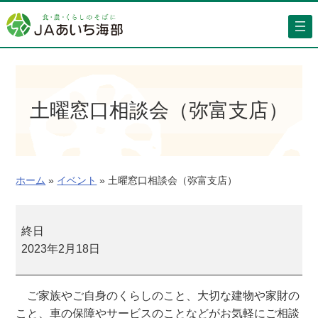
内
容
を
ス
キ
ッ
土曜窓口相談会（弥富支店）
プ
ホーム
»
イベント
»
土曜窓口相談会（弥富支店）
土
曜
終日
窓
2023年2月18日
口
相
ご家族やご自身のくらしのこと、大切な建物や家財の
談
こと、車の保障やサービスのことなどがお気軽にご相談