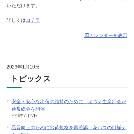
会
いただけます。
（
弥
詳しくは
コチラ
富
支
カレンダーを表示
店
）
2023年1月10日
トピックス
安全・安心な出荷の維持のために よつえ生産部会が
通常総会を開催
2026年7月27日
品質向上のために出荷規格を再確認 花ハスの目揃え