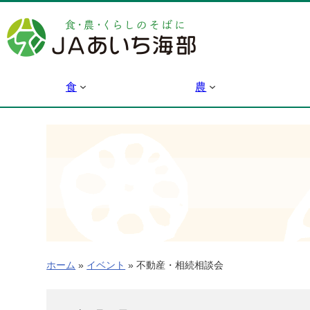
内
容
を
ス
キ
食
農
ッ
プ
ホーム
»
イベント
»
不動産・相続相談会
不