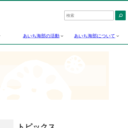
検
索
あいち海部の活動
あいち海部について
トピックス