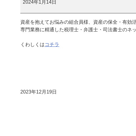
動
2024年1月14日
産
・
資産を抱えてお悩みの組合員様、資産の保全・有効
相
専門業務に精通した税理士・弁護士・司法書士のネ
続
相
くわしくは
コチラ
談
会
2023年12月19日