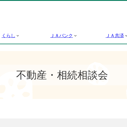
くらし
ＪＡバンク
ＪＡ共済
不動産・相続相談会