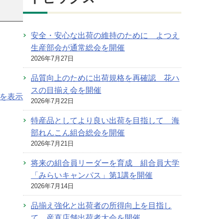
安全・安心な出荷の維持のために よつえ
生産部会が通常総会を開催
2026年7月27日
品質向上のために出荷規格を再確認 花ハ
スの目揃え会を開催
を表示
2026年7月22日
特産品としてより良い出荷を目指して 海
部れんこん組合総会を開催
2026年7月21日
将来の組合員リーダーを育成 組合員大学
「みらいキャンパス」第1講を開催
2026年7月14日
品揃え強化と出荷者の所得向上を目指し
て 産直店舗出荷者大会を開催