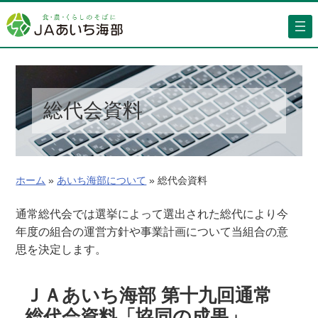
内
容
を
ス
キ
ッ
総代会資料
プ
ホーム
»
あいち海部について
»
総代会資料
通常総代会では選挙によって選出された総代により今
年度の組合の運営方針や事業計画について当組合の意
思を決定します。
ＪＡあいち海部 第十九回通常
総代会資料「協同の成果」