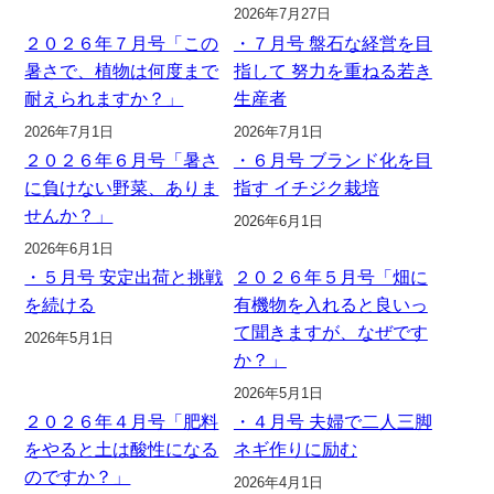
2026年7月27日
２０２６年７月号「この
・７月号 盤石な経営を目
暑さで、植物は何度まで
指して 努力を重ねる若き
耐えられますか？」
生産者
2026年7月1日
2026年7月1日
２０２６年６月号「暑さ
・６月号 ブランド化を目
に負けない野菜、ありま
指す イチジク栽培
せんか？」
2026年6月1日
2026年6月1日
・５月号 安定出荷と挑戦
２０２６年５月号「畑に
を続ける
有機物を入れると良いっ
て聞きますが、なぜです
2026年5月1日
か？」
2026年5月1日
２０２６年４月号「肥料
・４月号 夫婦で二人三脚
をやると土は酸性になる
ネギ作りに励む
のですか？」
2026年4月1日