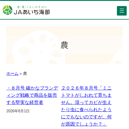
農
ホーム
»
農
・８月号 確かなブランデ
２０２６年８月号「ミニ
ィング戦略で商品を販売
トマトがしおれて育ちま
する堅実な経営者
せん。湿ってカビが生え
たり虫に食べられたよう
2026年8月1日
にでもないのですが、何
が原因でしょうか？」