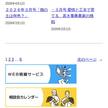
2026年4月1日
２０２６年３月号「畑の
・３月号 愛情と工夫で育
土は何色？」
てる、若き養豚農家の挑
戦
2026年3月1日
2026年3月1日
1
2
3
…
6
次のページ
→