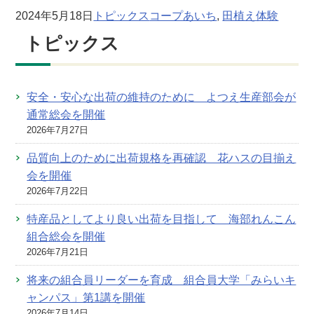
2024年5月18日
トピックス
コープあいち
, 
田植え体験
トピックス
安全・安心な出荷の維持のために よつえ生産部会が
通常総会を開催
2026年7月27日
品質向上のために出荷規格を再確認 花ハスの目揃え
会を開催
2026年7月22日
特産品としてより良い出荷を目指して 海部れんこん
組合総会を開催
2026年7月21日
将来の組合員リーダーを育成 組合員大学「みらいキ
ャンパス」第1講を開催
2026年7月14日