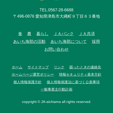
TEL.0567-28-6688
〒496-0876 愛知県津島市大縄町９丁目６３番地
食
農
暮らし
ＪＡバンク
ＪＡ共済
あいち海部の活動
あいち海部について
採用
お問い合わせ
ホーム
サイトマップ
リンク
困ったときの連絡先
ホームページ運営ポリシー
情報セキュリティ基本方針
個人情報保護方針
個人情報保護法に基づく公表事項
一般事業主行動計画
copyright © JA-aichiama all rights reserved.