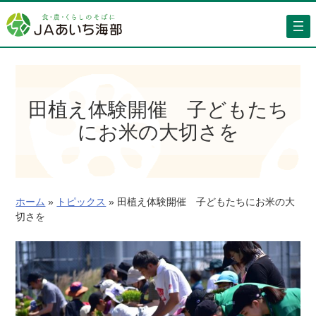
内
容
を
ス
キ
ッ
田植え体験開催 子どもたち
プ
にお米の大切さを
ホーム
»
トピックス
»
田植え体験開催 子どもたちにお米の大
切さを