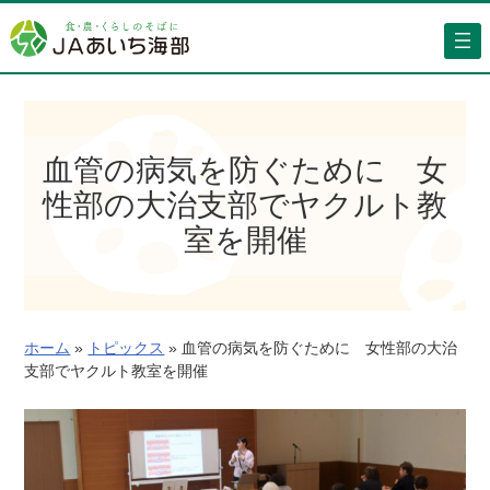
内
容
を
ス
キ
ッ
血管の病気を防ぐために 女
プ
性部の大治支部でヤクルト教
室を開催
ホーム
»
トピックス
»
血管の病気を防ぐために 女性部の大治
支部でヤクルト教室を開催