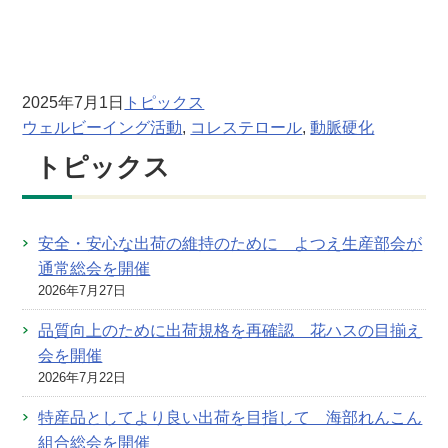
2025年7月1日
トピックス
ウェルビーイング活動
, 
コレステロール
, 
動脈硬化
トピックス
安全・安心な出荷の維持のために よつえ生産部会が
通常総会を開催
2026年7月27日
品質向上のために出荷規格を再確認 花ハスの目揃え
会を開催
2026年7月22日
特産品としてより良い出荷を目指して 海部れんこん
組合総会を開催