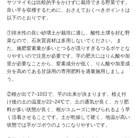
サツマイモは比較的手をかけずに栽培できる野菜です。
良い芋を収穫するために、おさえておくべきポイントは
以下のとおりです。
①排水性の良い砂壌土が栽培に適し、酸性土壌を好む野
菜なので、石灰質資材は多用しないでください。 ま
た、施肥窒素量が多いとつるが茂りすぎるつるボケとな
りやすいので注意が必要です。芋の肥大にはりん酸や加
里が必要なことから、窒素成分が低く、りん酸や加里成
分を高めてある甘藷用の専用肥料を適量施用しましょ
う。
②根が出て7~10日で、芋の出来が決まります。植え付
け後の土の温度が22~24℃で、土の通気が良く、カリ肥
料が多い状態が良く、根がスムーズに伸びられるよう早
く活着させることです。土が乾燥して硬く、地温が高い
状態では芋がゴボウのようになりやすいです。