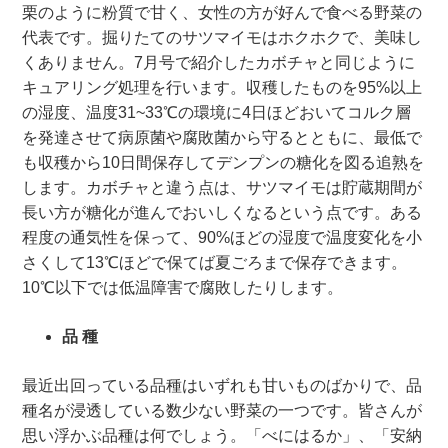
栗のように粉質で甘く、女性の方が好んで食べる野菜の
代表です。掘りたてのサツマイモはホクホクで、美味し
くありません。7月号で紹介したカボチャと同じように
キュアリング処理を行います。収穫したものを95%以上
の湿度、温度31~33℃の環境に4日ほどおいてコルク層
を発達させて病原菌や腐敗菌から守るとともに、最低で
も収穫から10日間保存してデンプンの糖化を図る追熟を
します。カボチャと違う点は、サツマイモは貯蔵期間が
長い方が糖化が進んでおいしくなるという点です。ある
程度の通気性を保って、90%ほどの湿度で温度変化を小
さくして13℃ほどで保てば夏ごろまで保存できます。
10℃以下では低温障害で腐敗したりします。
品 種
最近出回っている品種はいずれも甘いものばかりで、品
種名が浸透している数少ない野菜の一つです。皆さんが
思い浮かぶ品種は何でしょう。「べにはるか」、「安納