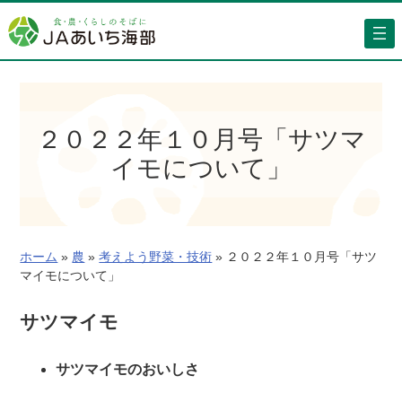
内
容
を
ス
キ
ッ
２０２２年１０月号「サツマ
プ
イモについて」
ホーム
»
農
»
考えよう野菜・技術
»
２０２２年１０月号「サツ
マイモについて」
サツマイモ
サツマイモのおいしさ