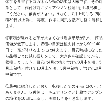
③芋を食害するコガネムシ類の幼虫は大敵です。その対
策として、作付け前にダイアジノン粒剤5を土壌混和し
てください。被害が大きいようなら、7月上旬ごろで収
穫30日以上前に、再度、作条に同剤を散布し軽く混和し
ます。
④収穫が遅れると芋が大きくなり過ぎ果形が乱れ、商品
価値が低下します。収穫の目安は植え付けから90~140
日で、霜が降りるまでには終えます。目安時期になった
ら品種ごとに試し掘りをして、大きさを確認してから、
収穫しましょう。目安は4月の植え付けで8月中旬頃、5
月上旬植え付けで10月上旬頃、5月中旬植え付けで10月
中旬です。
⑤最初に紹介したとおり、収穫したてのイモはおいしく
ありません。収穫後は、キュアリングと貯蔵でデンプン
の糖化を10日以上促し、美味しさを引き出します。