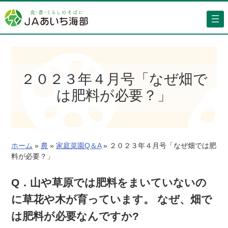
内
容
を
ス
キ
ッ
２０２３年４月号「なぜ畑で
プ
は肥料が必要？」
ホーム
»
農
»
家庭菜園Q＆A
»
２０２３年４月号「なぜ畑では肥
料が必要？」
Q．山や草原では肥料をまいていないの
に草花や木が育っています。 なぜ、畑で
は肥料が必要なんですか?