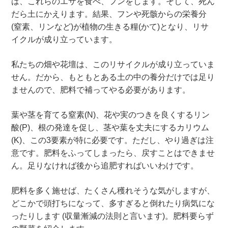
は、これらのエサを食べ、フンをします。そして、死ん
だら土にかえります。結果、フンや死骸からの栄養分
(窒素、リンなど)が植物の生きる糧(かて)となり、リサ
イクルが成り立っています。
私たちの畑や花壇は、このリサイクルが成り立っていま
せん。だから、もともとある土の中の養分だけでは足り
ませんので、肥料で補ってやる必要があります。
葉や茎を育てる窒素(N)、花や実のつきを良くするリン
酸(P)、根の発達を促し、茎や葉を丈夫にするカリウム
(K)、この3要素が特に必要です。ただし、やり過ぎは注
意です。肥料をふってしまったら、戻すことはできませ
ん。足りなければ後から追肥すればいいわけです。
肥料を多く施せば、たくさん穫れそうな気がしますが、
どこかで頭打ちになって、多すぎると倒れたり病気にな
ったりします (収量漸減の法則と言います)。肥料要らず