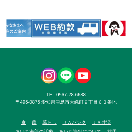
TEL.0567-28-6688
〒496-0876 愛知県津島市大縄町９丁目６３番地
食
農
暮らし
ＪＡバンク
ＪＡ共済
あいち海部の活動
あいち海部について
採用