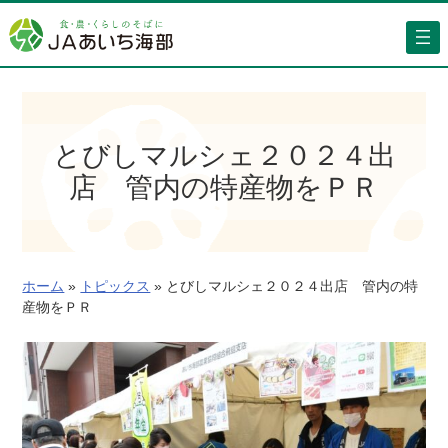
内
容
を
ス
キ
ッ
とびしマルシェ２０２４出
プ
店 管内の特産物をＰＲ
ホーム
»
トピックス
»
とびしマルシェ２０２４出店 管内の特
産物をＰＲ