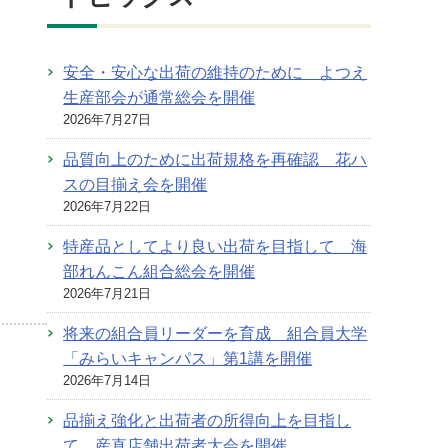
安全・安心な出荷の維持のために よつえ
生産部会が通常総会を開催
2026年7月27日
品質向上のために出荷規格を再確認 花ハ
スの目揃え会を開催
2026年7月22日
特産品としてより良い出荷を目指して 海
部れんこん組合総会を開催
2026年7月21日
将来の組合員リーダーを育成 組合員大学
「みらいキャンパス」第1講を開催
2026年7月14日
品揃え強化と出荷者の所得向上を目指し
て 産直店舗出荷者大会を開催