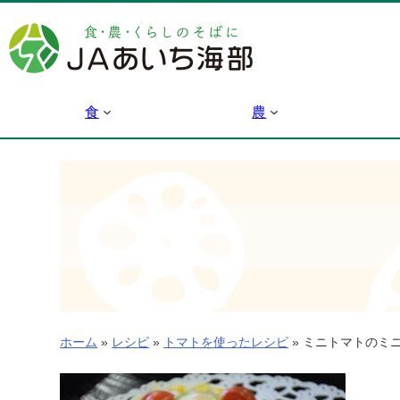
内
容
を
ス
キ
食
農
ッ
プ
ホーム
»
レシピ
»
トマトを使ったレシピ
»
ミニトマトのミ