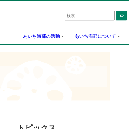
検
索
あいち海部の活動
あいち海部について
トピックス