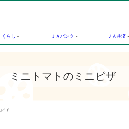
くらし
ＪＡバンク
ＪＡ共済
ミニトマトのミニピザ
ニピザ