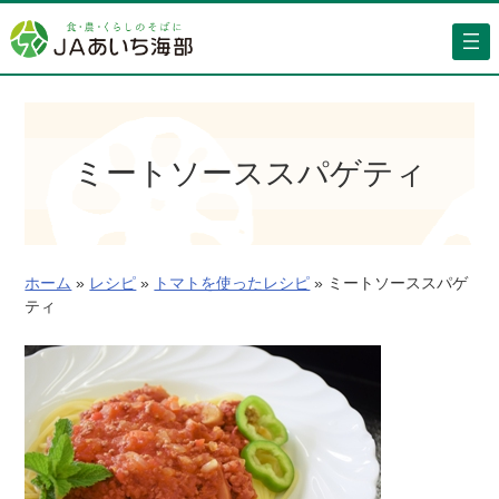
内
容
を
ス
キ
ッ
ミートソーススパゲティ
プ
ホーム
»
レシピ
»
トマトを使ったレシピ
»
ミートソーススパゲ
ティ