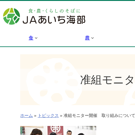
内
容
を
ス
キ
食
農
ッ
プ
准組モニ
ホーム
»
トピックス
»
准組モニター開催 取り組みについ