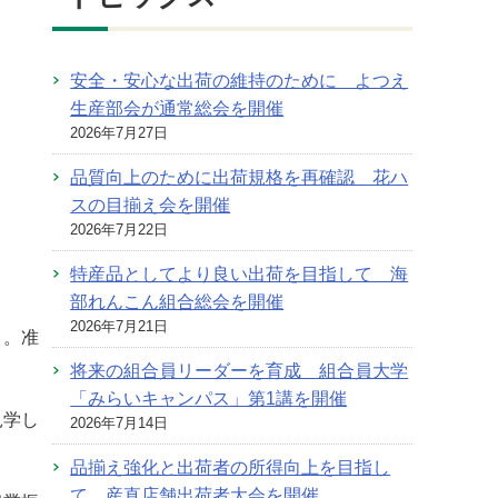
安全・安心な出荷の維持のために よつえ
生産部会が通常総会を開催
2026年7月27日
品質向上のために出荷規格を再確認 花ハ
スの目揃え会を開催
2026年7月22日
特産品としてより良い出荷を目指して 海
部れんこん組合総会を開催
2026年7月21日
目。准
将来の組合員リーダーを育成 組合員大学
「みらいキャンパス」第1講を開催
見学し
2026年7月14日
品揃え強化と出荷者の所得向上を目指し
て 産直店舗出荷者大会を開催