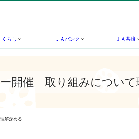
くらし
ＪＡバンク
ＪＡ共済
ター開催 取り組みについて
て理解深める