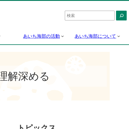
検
索
あいち海部の活動
あいち海部について
理解深める
トピックス