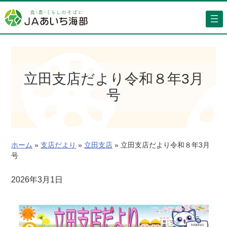
内
容
を
ス
キ
ッ
立田支店だより令和８年3月
プ
号
ホーム
»
支店だより
»
立田支店
»
立田支店だより令和８年3月
号
2026年3月1日