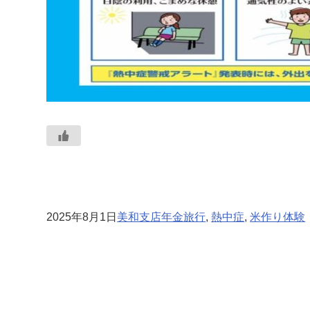
2025年8月1日
美和支店
年金旅行
, 
熱中症
, 
米作り体験