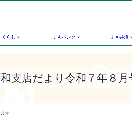
くらし
ＪＡバンク
ＪＡ共済
美和支店だより令和７年８月
８月号