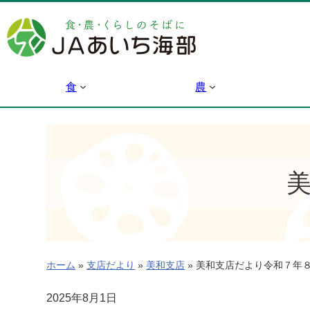
内
容
を
ス
キ
食
農
ッ
プ
ホーム
»
支店だより
»
美和支店
»
美和支店だより令和７年
2025年8月1日