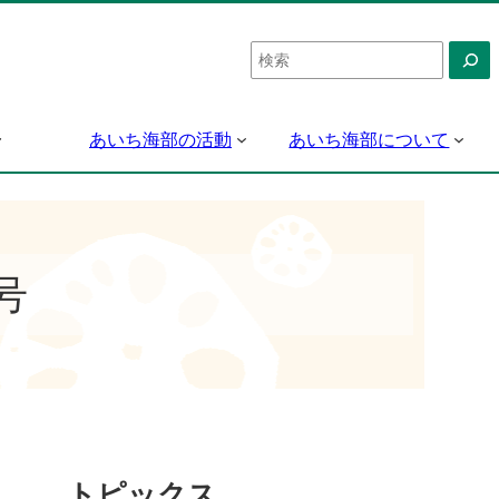
検
索
あいち海部の活動
あいち海部について
号
トピックス