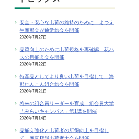
安全・安心な出荷の維持のために よつえ
生産部会が通常総会を開催
2026年7月27日
品質向上のために出荷規格を再確認 花ハ
スの目揃え会を開催
2026年7月22日
特産品としてより良い出荷を目指して 海
部れんこん組合総会を開催
2026年7月21日
将来の組合員リーダーを育成 組合員大学
「みらいキャンパス」第1講を開催
2026年7月14日
品揃え強化と出荷者の所得向上を目指し
て 産直店舗出荷者大会を開催