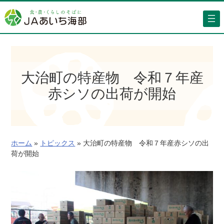
内
容
を
ス
キ
ッ
大治町の特産物 令和７年産
プ
赤シソの出荷が開始
ホーム
»
トピックス
»
大治町の特産物 令和７年産赤シソの出
荷が開始