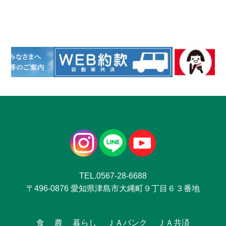
TEL.0567-28-6688
〒496-0876 愛知県津島市大縄町９丁目６３番地
食
農
暮らし
ＪＡバンク
ＪＡ共済