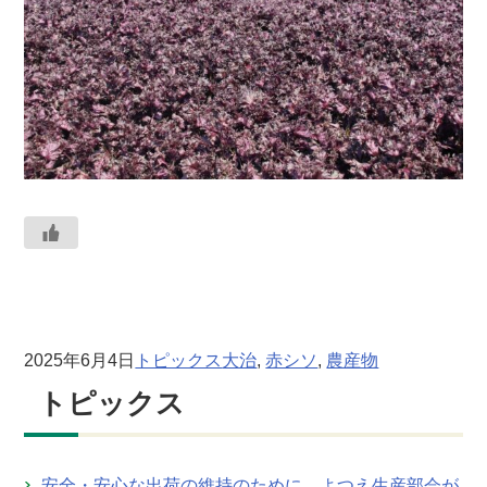
2025年6月4日
トピックス
大治
, 
赤シソ
, 
農産物
トピックス
安全・安心な出荷の維持のために よつえ生産部会が