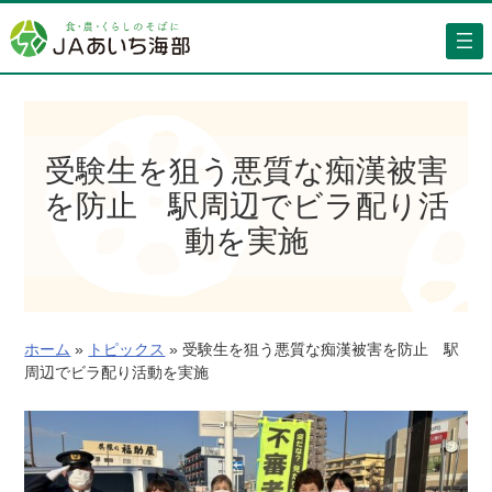
内
容
を
ス
キ
ッ
受験生を狙う悪質な痴漢被害
プ
を防止 駅周辺でビラ配り活
動を実施
ホーム
»
トピックス
»
受験生を狙う悪質な痴漢被害を防止 駅
周辺でビラ配り活動を実施