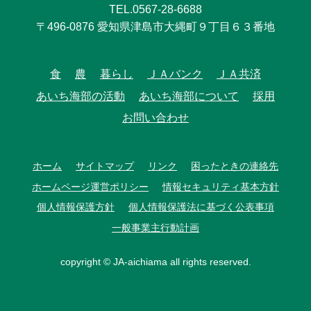
TEL.0567-28-6688
〒496-0876 愛知県津島市大縄町９丁目６３番地
食
農
暮らし
ＪＡバンク
ＪＡ共済
あいち海部の活動
あいち海部について
採用
お問い合わせ
ホーム
サイトマップ
リンク
困ったときの連絡先
ホームページ運営ポリシー
情報セキュリティ基本方針
個人情報保護方針
個人情報保護法に基づく公表事項
一般事業主行動計画
copyright © JA-aichiama all rights reserved.