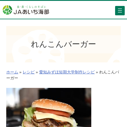
内
容
を
ス
キ
ッ
れんこんバーガー
プ
ホーム
»
レシピ
»
愛知みずほ短期大学制作レシピ
»
れんこんバ
ーガー