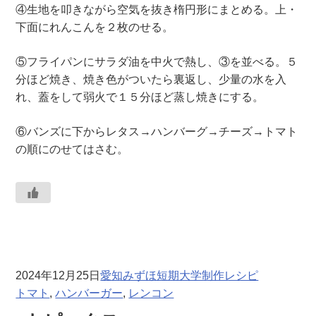
④生地を叩きながら空気を抜き楕円形にまとめる。上・
下面にれんこんを２枚のせる。
⑤フライパンにサラダ油を中火で熱し、③を並べる。５
分ほど焼き、焼き色がついたら裏返し、少量の水を入
れ、蓋をして弱火で１５分ほど蒸し焼きにする。
⑥バンズに下からレタス→ハンバーグ→チーズ→トマト
の順にのせてはさむ。
2024年12月25日
愛知みずほ短期大学制作レシピ
トマト
, 
ハンバーガー
, 
レンコン