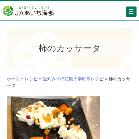
内
容
を
ス
キ
ッ
柿のカッサータ
プ
ホーム
»
レシピ
»
愛知みずほ短期大学制作レシピ
»
柿のカッサ
ータ