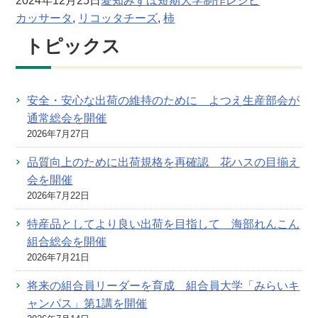
2024年12月25日
愛知みずほ短期大学制作レシピ
カッサータ
, 
リコッタチーズ
, 
柿
トピックス
安全・安心な出荷の維持のために よつえ生産部会が
通常総会を開催
2026年7月27日
品質向上のために出荷規格を再確認 花ハスの目揃え
会を開催
2026年7月22日
特産品としてより良い出荷を目指して 海部れんこん
組合総会を開催
2026年7月21日
将来の組合員リーダーを育成 組合員大学「みらいキ
ャンパス」第1講を開催