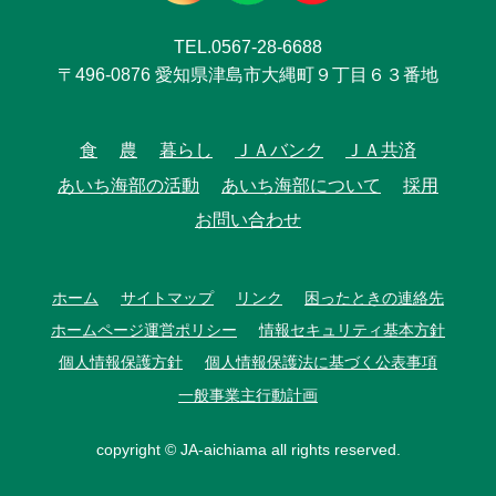
TEL.0567-28-6688
〒496-0876 愛知県津島市大縄町９丁目６３番地
食
農
暮らし
ＪＡバンク
ＪＡ共済
あいち海部の活動
あいち海部について
採用
お問い合わせ
ホーム
サイトマップ
リンク
困ったときの連絡先
ホームページ運営ポリシー
情報セキュリティ基本方針
個人情報保護方針
個人情報保護法に基づく公表事項
一般事業主行動計画
copyright © JA-aichiama all rights reserved.