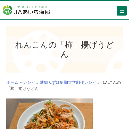
内
容
を
ス
キ
ッ
れんこんの「柿」揚げうど
プ
ん
ホーム
»
レシピ
»
愛知みずほ短期大学制作レシピ
»
れんこんの
「柿」揚げうどん