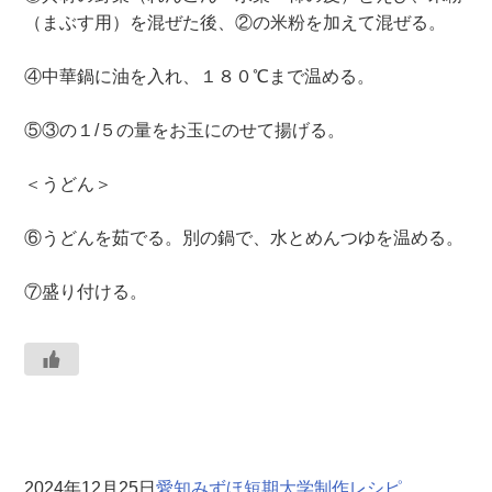
（まぶす用）を混ぜた後、②の米粉を加えて混ぜる。
④中華鍋に油を入れ、１８０℃まで温める。
⑤③の１/５の量をお玉にのせて揚げる。
＜うどん＞
⑥うどんを茹でる。別の鍋で、水とめんつゆを温める。
⑦盛り付ける。
2024年12月25日
愛知みずほ短期大学制作レシピ