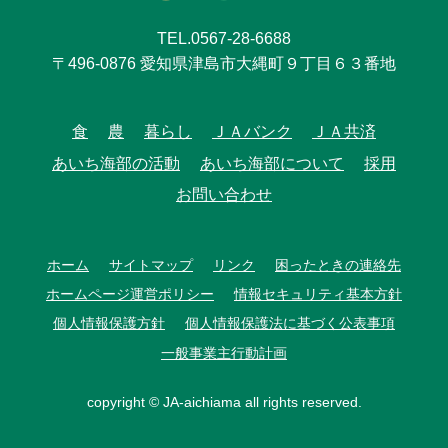
TEL.0567-28-6688
〒496-0876 愛知県津島市大縄町９丁目６３番地
食
農
暮らし
ＪＡバンク
ＪＡ共済
あいち海部の活動
あいち海部について
採用
お問い合わせ
ホーム
サイトマップ
リンク
困ったときの連絡先
ホームページ運営ポリシー
情報セキュリティ基本方針
個人情報保護方針
個人情報保護法に基づく公表事項
一般事業主行動計画
copyright © JA-aichiama all rights reserved.