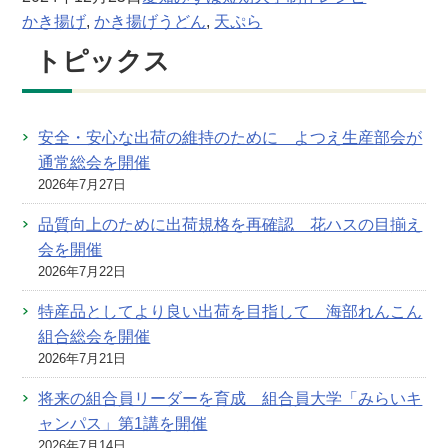
かき揚げ
, 
かき揚げうどん
, 
天ぷら
トピックス
安全・安心な出荷の維持のために よつえ生産部会が
通常総会を開催
2026年7月27日
品質向上のために出荷規格を再確認 花ハスの目揃え
会を開催
2026年7月22日
特産品としてより良い出荷を目指して 海部れんこん
組合総会を開催
2026年7月21日
将来の組合員リーダーを育成 組合員大学「みらいキ
ャンパス」第1講を開催
2026年7月14日