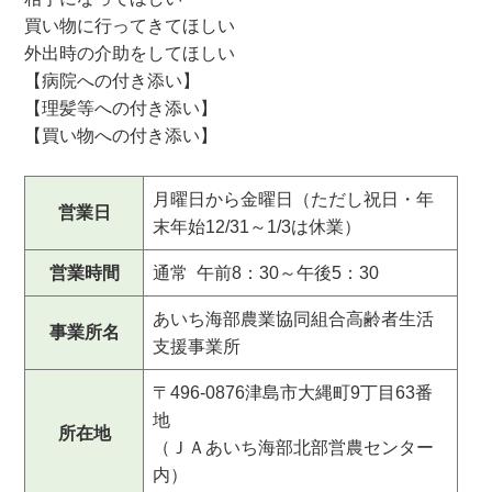
買い物に行ってきてほしい
外出時の介助をしてほしい
【病院への付き添い】
【理髪等への付き添い】
【買い物への付き添い】
月曜日から金曜日（ただし祝日・年
営業日
末年始12/31～1/3は休業）
営業時間
通常 午前8：30～午後5：30
あいち海部農業協同組合高齢者生活
事業所名
支援事業所
〒496-0876津島市大縄町9丁目63番
地
所在地
（ＪＡあいち海部北部営農センター
内）