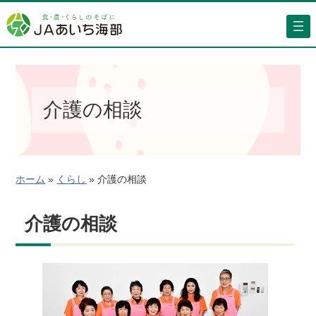
内
容
を
ス
キ
ッ
介護の相談
プ
ホーム
»
くらし
»
介護の相談
介護の相談