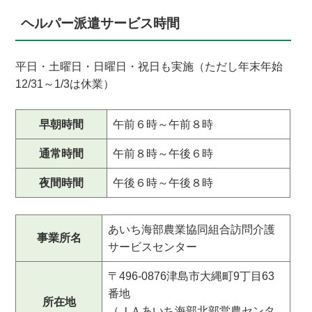
ヘルパー派遣サービス時間
平日・土曜日・日曜日・祝日も実施（ただし年末年始
12/31～1/3は休業）
早朝時間
午前６時～午前８時
通常時間
午前８時～午後６時
夜間時間
午後６時～午後８時
あいち海部農業協同組合訪問介護
事業所名
サービスセンター
〒496-0876津島市大縄町9丁目63
番地
所在地
（ＪＡあいち海部北部営農センタ