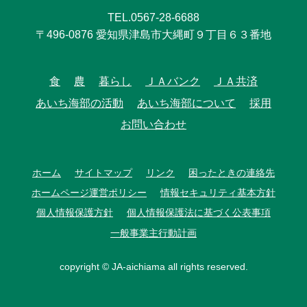
TEL.0567-28-6688
〒496-0876 愛知県津島市大縄町９丁目６３番地
食
農
暮らし
ＪＡバンク
ＪＡ共済
あいち海部の活動
あいち海部について
採用
お問い合わせ
ホーム
サイトマップ
リンク
困ったときの連絡先
ホームページ運営ポリシー
情報セキュリティ基本方針
個人情報保護方針
個人情報保護法に基づく公表事項
一般事業主行動計画
copyright © JA-aichiama all rights reserved.