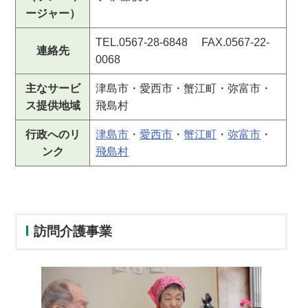
ージャー）
TEL.0567-28-6848 FAX.0567-22-
連絡先
0068
主なサービ
津島市・愛西市・蟹江町・弥富市・
ス提供地域
飛島村
行政へのリ
津島市
・
愛西市
・
蟹江町
・
弥富市
・
ンク
飛島村
訪問介護事業