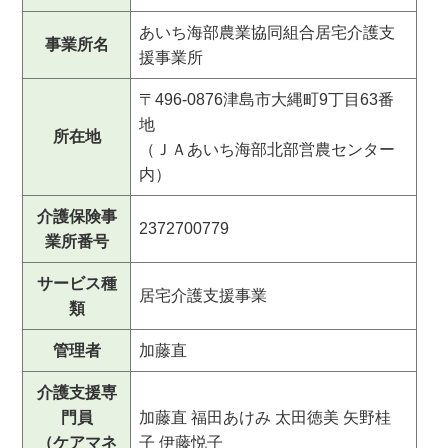
あいち海部農業協同組合居宅介護支
事業所名
援事業所
〒496-0876津島市大縄町9丁目63番
地
所在地
（ＪＡあいち海部北部営農センター
内）
介護保険事
2372700779
業所番号
サービス種
居宅介護支援事業
類
管理者
加藤直
介護支援専
門員
加藤直 福田あけみ 太田徳美 矢野桂
（ケアマネ
子 伊藤悦子