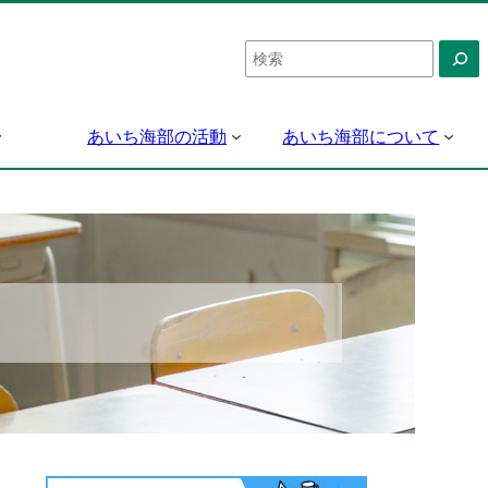
検
索
あいち海部の活動
あいち海部について