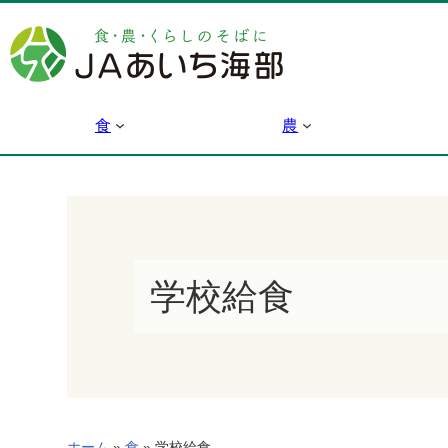
内
容
を
ス
キ
食
農
ッ
プ
学校給食
ホーム
»
食
»
学校給食