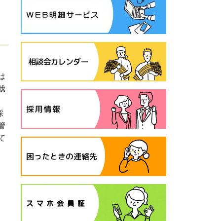
は
栽
採
管
て