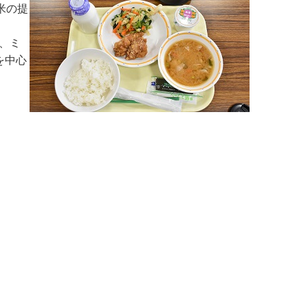
米の提
、ミ
を中心