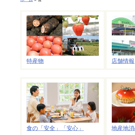
特産物
店舗情報
食の「安全」「安心」
地産地消