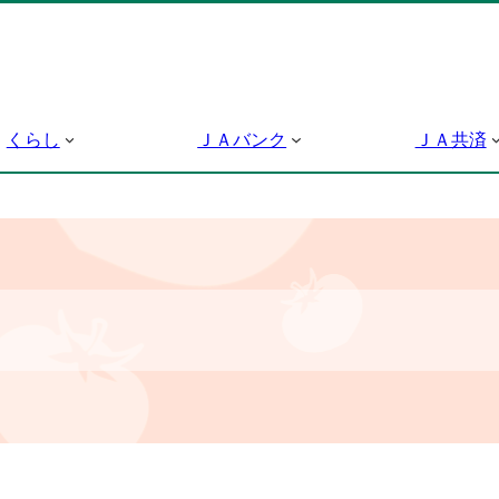
くらし
ＪＡバンク
ＪＡ共済