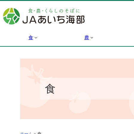
内
容
を
ス
キ
食
農
ッ
プ
食
ホーム
»
食