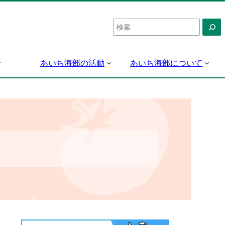
検
索
あいち海部の活動
あいち海部について