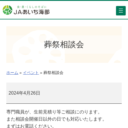
内
容
を
ス
キ
ッ
葬祭相談会
プ
ホーム
»
イベント
»
葬祭相談会
葬
祭
2024年4月26日
相
談
専門職員が、生前見積り等ご相談にのります。
会
また相談会開催日以外の日でも対応いたします。
まずはお電話ください。