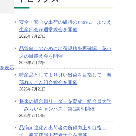
安全・安心な出荷の維持のために よつえ
生産部会が通常総会を開催
2026年7月27日
品質向上のために出荷規格を再確認 花ハ
スの目揃え会を開催
2026年7月22日
を表示
特産品としてより良い出荷を目指して 海
部れんこん組合総会を開催
2026年7月21日
将来の組合員リーダーを育成 組合員大学
「みらいキャンパス」第1講を開催
2026年7月14日
品揃え強化と出荷者の所得向上を目指し
て 産直店舗出荷者大会を開催