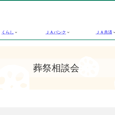
くらし
ＪＡバンク
ＪＡ共済
葬祭相談会