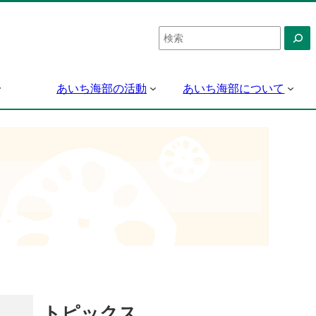
検
索
あいち海部の活動
あいち海部について
トピックス