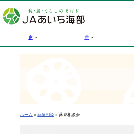
内
容
を
ス
キ
食
農
ッ
プ
ホーム
»
葬儀相談
»
葬祭相談会
葬