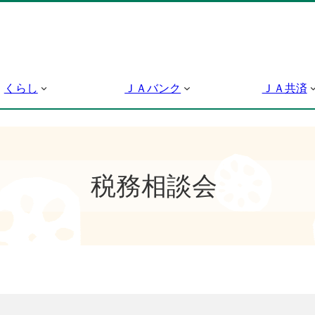
くらし
ＪＡバンク
ＪＡ共済
税務相談会