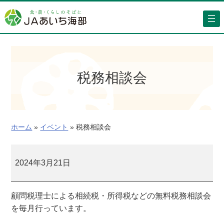
内
容
を
ス
キ
ッ
税務相談会
プ
ホーム
»
イベント
»
税務相談会
税
務
2024年3月21日
相
談
顧問税理士による相続税・所得税などの無料税務相談会
会
を毎月行っています。