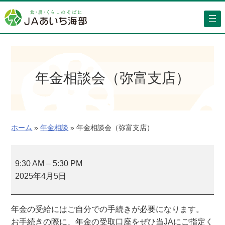
内
容
を
ス
キ
ッ
年金相談会（弥富支店）
プ
ホーム
»
年金相談
»
年金相談会（弥富支店）
年
金
9:30 AM
–
5:30 PM
相
2025年4月5日
談
会
年金の受給にはご自分での手続きが必要になります。
（
お手続きの際に、年金の受取口座をぜひ当JAにご指定く