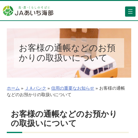
内
容
を
ス
キ
ッ
お客様の通帳などのお預
プ
かりの取扱いについて
ホーム
»
ＪＡバンク
»
信用の重要なお知らせ
»
お客様の通帳
などのお預かりの取扱いについて
お客様の通帳などのお預かり
の取扱いについて