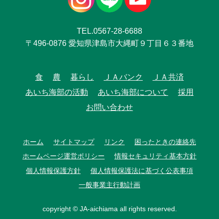
TEL.0567-28-6688
〒496-0876 愛知県津島市大縄町９丁目６３番地
食
農
暮らし
ＪＡバンク
ＪＡ共済
あいち海部の活動
あいち海部について
採用
お問い合わせ
ホーム
サイトマップ
リンク
困ったときの連絡先
ホームページ運営ポリシー
情報セキュリティ基本方針
個人情報保護方針
個人情報保護法に基づく公表事項
一般事業主行動計画
copyright © JA-aichiama all rights reserved.